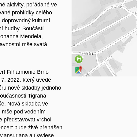
é aktivity, pořádané ve
ané prohlídky celého
Na
 doprovodný kulturní
ní hudby. Součástí
Johanna Mendela,
lavnostní mše svatá
ert Filharmonie Brno
 7. 2022, který uvede
éru nové skladby jednoho
současnosti Tigrana
še. Nová skladba ve
ká mše pod vedením
e představovat vrchol
oncert bude živě přenášen
 Mansuriana a Daviese