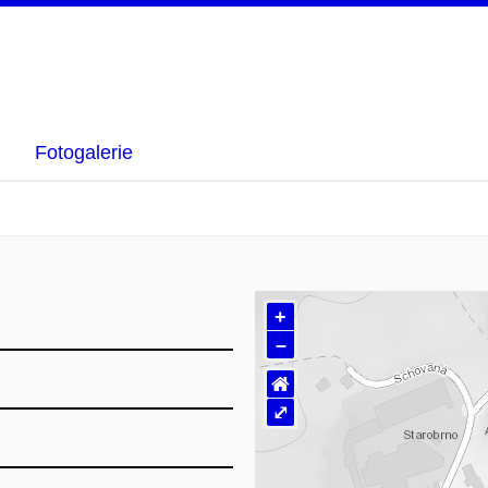
Fotogalerie
+
–
⌂
⤢