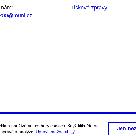
 nám:
Tiskové zprávy
200@muni.cz
eklam používáme soubory cookies. Když klikněte na
Jen ne
, správě a analýze.
Upravit možnosti