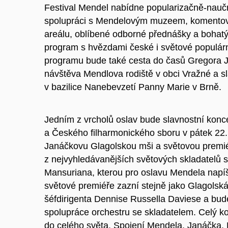
Festival Mendel nabídne popularizačně-naučn
spolupráci s Mendelovým muzeem, komentov
areálu, oblíbené odborné přednášky a bohatý
program s hvězdami české i světové populár
programu bude také cesta do časů Gregora 
návštěva Mendlova rodiště v obci Vražné a s
v bazilice Nanebevzetí Panny Marie v Brně.
Jedním z vrcholů oslav bude slavnostní konc
a Českého filharmonického sboru v pátek 22.
Janáčkovu Glagolskou mši a světovou premi
z nejvyhledávanějších světových skladatelů 
Mansuriana, kterou pro oslavu Mendela napí
světové premiéře zazní stejně jako Glagols
šéfdirigenta Dennise Russella Daviese a bud
spolupráce orchestru se skladatelem. Celý k
do celého světa. Spojení Mendela, Janáčka,