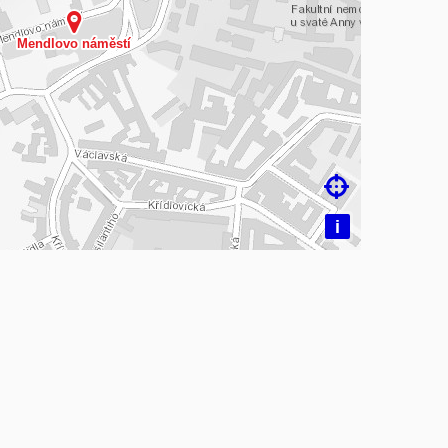
čítám mapu…

i